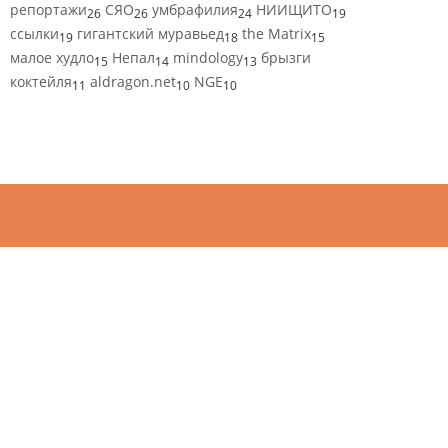
репортажи
СЯО
умбрафилия
НИИЩИТО
26
26
24
19
ссылки
гигантский муравьед
the Matrix
19
18
15
малое худло
Непал
mindology
брызги
15
14
13
коктейля
aldragon.net
NGE
11
10
10