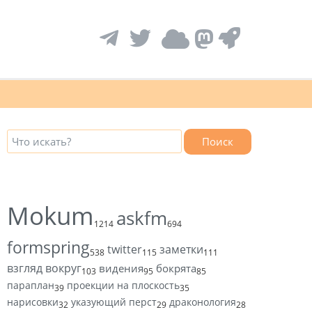
Поиск
Mokum
askfm
1214
694
formspring
twitter
заметки
538
115
111
взгляд вокруг
видения
бокрята
103
95
85
параплан
проекции на плоскость
39
35
нарисовки
указующий перст
драконология
32
29
28