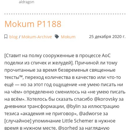
aldragon
Mokum P1188
25 декабря 2020 г.
blog
/
Mokum-Archive
Mokum
[Ставит на полку сооруженные в процессе AoC
поделки из спичек и желудей]. Причиной ли тому
прочитанные за время безвременья священные
тексты™, переход количества в качество или что-то
ещё — но за этот год ощущение «не умею писать ни
на чём» определенно сменилось на «не умею писать
на всём». Хотелось бы сказать спасибо @korovsky за
дневники трансформации, @bylin за иллюстрацию
тезиса «академия не приговор», @adworse за
[случайное] упоминание Little Schemer в нужное
время в нужном месте, @sorhed за наглядную