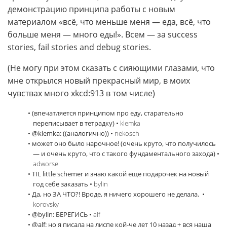
демонстрацию принципа работы с новым
материалом «всё, что меньше меня — еда, всё, что
больше меня — много еды!». Всем — за success
stories, fail stories and debug stories.
(Не могу при этом сказать с сияющими глазами, что
мне открылся новый прекрасный мир, в моих
чувствах много xkcd:913 в том числе)
• (впечатляется принципом про еду, старательно
переписывает в тетрадку) •
klemka
• @klemka: ((аналогично)) •
nekosch
• может оно было нарочное! (очень круто, что получилось
— и очень круто, что с такого фундаментального захода) •
adworse
• TIL little schemer и знаю какой еще подарочек на новый
год себе заказать •
bylin
• Да, но ЗА ЧТО?! Вроде, я ничего хорошего не делала. ‎ •
korovsky
• @bylin: БЕРЕГИСЬ •
alf
• @alf: но я писала на лиспе кой-че лет 10 назад + вся наша