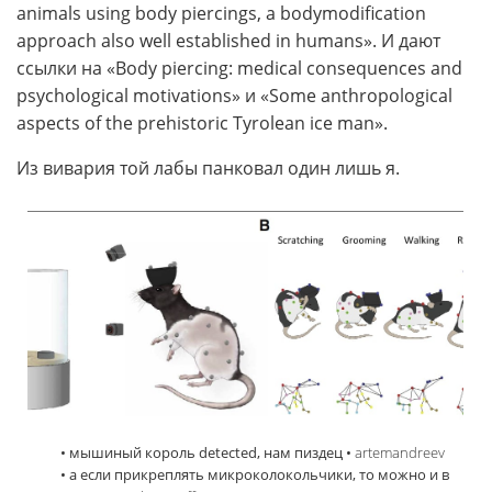
animals using body piercings, a bodymodification
approach also well established in humans». И дают
ссылки на «Body piercing: medical consequences and
psychological motivations» и «Some anthropological
aspects of the prehistoric Tyrolean ice man».
Из вивария той лабы панковал один лишь я.
• мышиный король detected, нам пиздец •
artemandreev
• а если прикреплять микроколокольчики, то можно и в