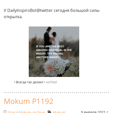
У DailyInspiroBot@twitter сегодня большой силы
открытка.
• Всегда так делаю! •
sorhed
Mokum P1192
9 января 2021 г.
blog
/
Mokum-Archive
Mokum