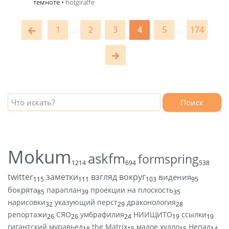
темноте •
hotgiraffe
1
...
2
3
4
5
...
174
Поиск
Mokum
askfm
formspring
1214
694
538
twitter
заметки
взгляд вокруг
видения
115
111
103
95
бокрята
параплан
проекции на плоскость
85
39
35
нарисовки
указующий перст
драконология
32
29
28
репортажи
СЯО
умбрафилия
НИИЩИТО
ссылки
26
26
24
19
19
гигантский муравьед
the Matrix
малое худло
Непал
18
15
15
14