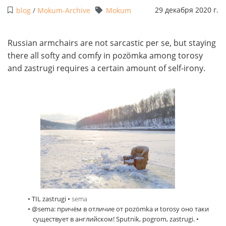
29 декабря 2020 г.
blog
/
Mokum-Archive
Mokum
Russian armchairs are not sarcastic per se, but staying
there all softy and comfy in pozömka among torosy
and zastrugi requires a certain amount of self-irony.
• TIL zastrugi •
sema
• @sema: причём в отличие от pozömka и torosy оно таки
существует в английском! Sputnik, pogrom, zastrugi. •