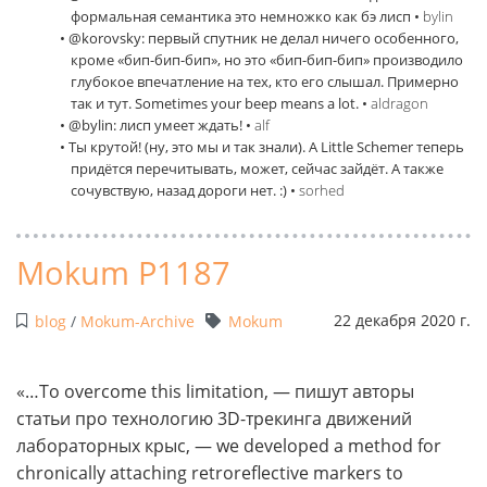
формальная семантика это немножко как бэ лисп •
bylin
• @korovsky: первый спутник не делал ничего особенного,
кроме «бип-бип-бип», но это «бип-бип-бип» производило
глубокое впечатление на тех, кто его слышал. Примерно
так и тут. Sometimes your beep means a lot. •
aldragon
• @bylin: лисп умеет ждать! •
alf
• Ты крутой! (ну, это мы и так знали). А Little Schemer теперь
придётся перечитывать, может, сейчас зайдёт. А также
сочувствую, назад дороги нет. :) •
sorhed
Mokum P1187
22 декабря 2020 г.
blog
/
Mokum-Archive
Mokum
«…To overcome this limitation, — пишут авторы
статьи про технологию 3D-трекинга движений
лабораторных крыс, — we developed a method for
chronically attaching retroreflective markers to