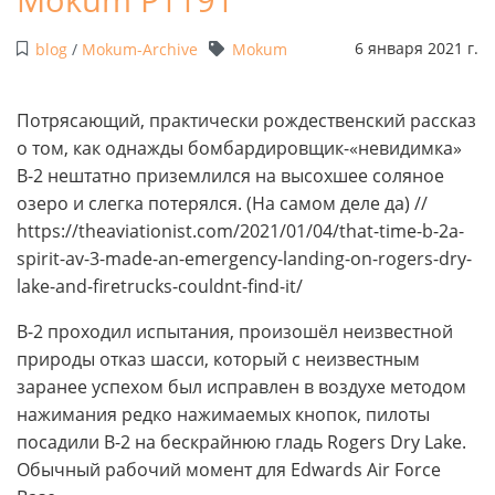
6 января 2021 г.
blog
/
Mokum-Archive
Mokum
Потрясающий, практически рождественский рассказ
о том, как однажды бомбардировщик-«невидимка»
B-2 нештатно приземлился на высохшее соляное
озеро и слегка потерялся. (На самом деле да) //
https://theaviationist.com/2021/01/04/that-time-b-2a-
spirit-av-3-made-an-emergency-landing-on-rogers-dry-
lake-and-firetrucks-couldnt-find-it/
B-2 проходил испытания, произошёл неизвестной
природы отказ шасси, который с неизвестным
заранее успехом был исправлен в воздухе методом
нажимания редко нажимаемых кнопок, пилоты
посадили B-2 на бескрайнюю гладь Rogers Dry Lake.
Обычный рабочий момент для Edwards Air Force